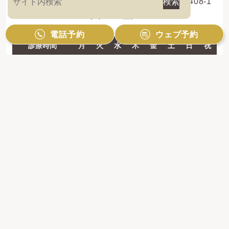
〒214-0013 神奈川県川崎市多摩区登戸新町408-1
レオドール登戸2F
電話予約
ウェブ予約
診療時間
月
火
水
木
金
土
日
祝
10:00 - 13:00
●
●
●
●
●
●
●
／
14:30 - 19:00
●
●
●
●
●
●
●
／
【休診日】祝日のみ