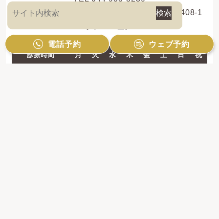
〒214-0013 神奈川県川崎市多摩区登戸新町408-1
レオドール登戸2F
電話予約
ウェブ予約
診療時間
月
火
水
木
金
土
日
祝
10:00 - 13:00
●
●
●
●
●
●
●
／
14:30 - 19:00
●
●
●
●
●
●
●
／
【休診日】祝日のみ