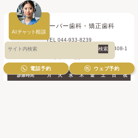
登戸クローバー歯科・矯正歯科
AI
チャット
相談
TEL 044-933-8239
〒214-0013 神奈川県川崎市多摩区登戸新町408-1
レオドール登戸2F
電話予約
ウェブ予約
診療時間
月
火
水
木
金
土
日
祝
10:00 - 13:00
●
●
●
●
●
●
●
／
14:30 - 19:00
●
●
●
●
●
●
●
／
【休診日】祝日のみ