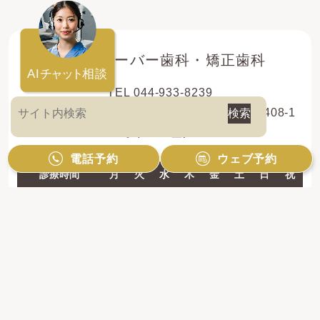
登戸クローバー歯科・矯正歯科
AI
チャット
相談
TEL 044-933-8239
〒214-0013 神奈川県川崎市多摩区登戸新町408-1
レオドール登戸2F
電話予約
ウェブ予約
診療時間
月
火
水
木
金
土
日
祝
10:00 - 13:00
●
●
●
●
●
●
●
／
14:30 - 19:00
●
●
●
●
●
●
●
／
【休診日】祝日のみ