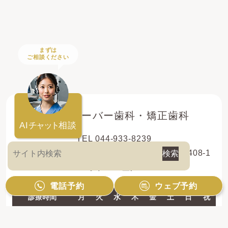
まずは
ご相談ください
登戸クローバー歯科・矯正歯科
AI
チャット
相談
TEL 044-933-8239
〒214-0013 神奈川県川崎市多摩区登戸新町408-1
レオドール登戸2F
電話予約
ウェブ予約
診療時間
月
火
水
木
金
土
日
祝
10:00 - 13:00
●
●
●
●
●
●
●
／