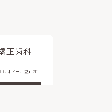
矯正歯科
-1 レオドール登戸2F
土
日
祝
●
●
／