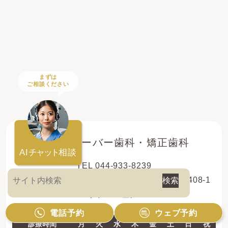
まずは
ご相談ください
登戸クローバー歯科・矯正歯科
AI
チャット
相談
TEL 044-933-8239
〒214-0013 神奈川県川崎市多摩区登戸新町408-1
レオドール登戸2F
電話予約
ウェブ予約
診療時間
月
火
水
木
金
土
日
祝