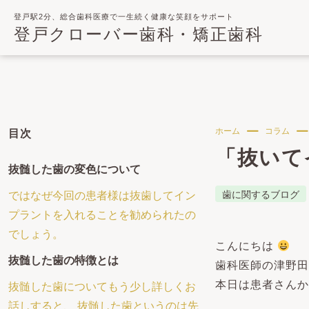
登戸駅2分、総合歯科医療で一生続く健康な笑顔をサポート
登戸クローバー歯科・矯正歯科
ホーム
コラム
目次
「抜いて
抜髄した歯の変色について
歯に関するブログ
ではなぜ今回の患者様は抜歯してイン
プラントを入れることを勧められたの
でしょう。
こんにちは
抜髄した歯の特徴とは
歯科医師の津野田
本日は患者さんか
抜髄した歯についてもう少し詳しくお
話しすると、 抜髄した歯というのは先