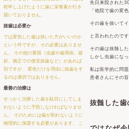
先日来院された3
程申し上げたように歯に栄養素が行き
「他院で歯の変色
届いておりません。
その歯を抜いてイ
抜歯は必要か
と言われたのです
では変色した歯は抜いた方がいいのか
という件ですが、その必要はありませ
その歯は抜髄した
ん。 その他の要因（虫歯や歯周病、破
しかし虫歯になっ
折、矯正での便宜抜歯など）があれば
別ですが、 変色だけを理由に抜歯をす
私は医学的に問題
るのは適切ではありません。
患者さんにその旨
最善の治療は
せっかく治療した歯を駄目にしてしま
抜髄した歯
わないように予防しなければなりませ
ん。 そのためには歯が割れないように
物理的に保護する必要があります。 こ
ではなぜ今