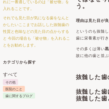
れに一番適しているのは「被せ物」を
う。
入れることです。
それでも見た目が気になる歯をなんと
理由は見た目が良
かしたいここまでお話しした抜髄歯の
というのも抜髄し
性質と色味などの見た目の点からする
歯に栄養素が行き
と 今回の場合も「被せ物」を入れるこ
とをお勧めします。
その多くは薄い
黒
故に他の歯と並ぶ
カテゴリから探す
すべて
抜髄した歯
その他
医院のこと
抜髄した歯
歯に関するブログ
抜髄した歯