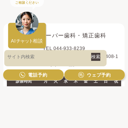
ご相談ください
登戸クローバー歯科・矯正歯科
AI
チャット
相談
TEL 044-933-8239
〒214-0013 神奈川県川崎市多摩区登戸新町408-1
レオドール登戸2F
電話予約
ウェブ予約
診療時間
月
火
水
木
金
土
日
祝
10:00 - 13:00
●
●
●
●
●
●
●
／
14:30 - 19:00
●
●
●
●
●
●
●
／
【休診日】祝日のみ