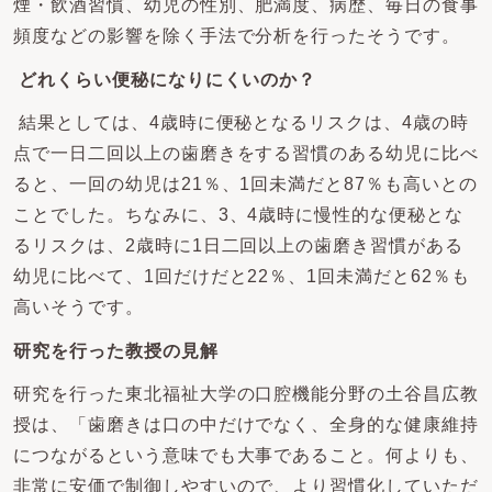
煙・飲酒習慣、幼児の性別、肥満度、病歴、毎日の食事
頻度などの影響を除く手法で分析を行ったそうです。
どれくらい便秘になりにくいのか？
結果としては、4歳時に便秘となるリスクは、4歳の時
点で一日二回以上の歯磨きをする習慣のある幼児に比べ
ると、一回の幼児は21％、1回未満だと87％も高いとの
ことでした。ちなみに、3、4歳時に慢性的な便秘とな
るリスクは、2歳時に1日二回以上の歯磨き習慣がある
幼児に比べて、1回だけだと22％、1回未満だと62％も
高いそうです。
研究を行った教授の見解
研究を行った東北福祉大学の口腔機能分野の土谷昌広教
授は、「歯磨きは口の中だけでなく、全身的な健康維持
につながるという意味でも大事であること。何よりも、
非常に安価で制御しやすいので、より習慣化していただ