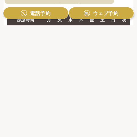
レオドール登戸2F
電話予約
ウェブ予約
診療時間
月
火
水
木
金
土
日
祝
10:00 - 13:00
●
●
●
●
●
●
●
／
14:30 - 19:00
●
●
●
●
●
●
●
／
【休診日】祝日のみ