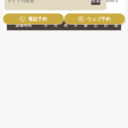
〒214-0013 神奈川県川崎市多摩区登戸新町408-1
レオドール登戸2F
電話予約
ウェブ予約
診療時間
月
火
水
木
金
土
日
祝
10:00 - 13:00
●
●
●
●
●
●
●
／
14:30 - 19:00
●
●
●
●
●
●
●
／
【休診日】祝日のみ