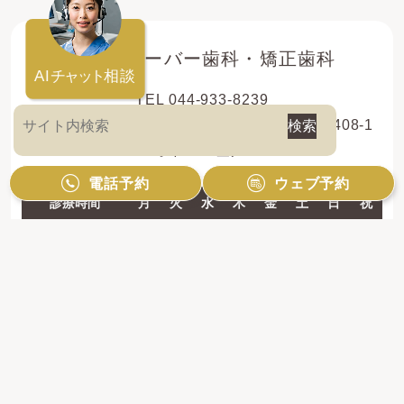
登戸クローバー歯科・矯正歯科
AI
チャット
相談
TEL 044-933-8239
〒214-0013 神奈川県川崎市多摩区登戸新町408-1
レオドール登戸2F
電話予約
ウェブ予約
診療時間
月
火
水
木
金
土
日
祝
10:00 - 13:00
●
●
●
●
●
●
●
／
14:30 - 19:00
●
●
●
●
●
●
●
／
【休診日】祝日のみ