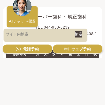
登戸クローバー歯科・矯正歯科
AI
チャット
相談
TEL 044-933-8239
〒214-0013 神奈川県川崎市多摩区登戸新町408-1
レオドール登戸2F
電話予約
ウェブ予約
診療時間
月
火
水
木
金
土
日
祝
10:00 - 13:00
●
●
●
●
●
●
●
／
14:30 - 19:00
●
●
●
●
●
●
●
／
【休診日】祝日のみ