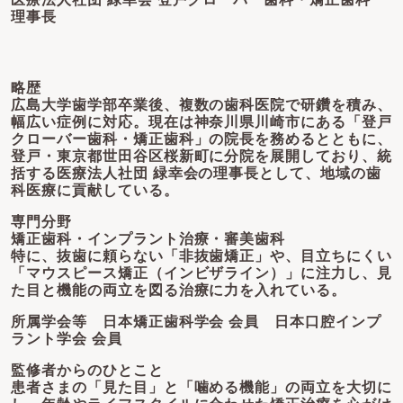
理事長
略歴
広島大学歯学部卒業後、複数の歯科医院で研鑽を積み、
幅広い症例に対応。現在は神奈川県川崎市にある「登戸
クローバー歯科・矯正歯科」の院長を務めるとともに、
登戸・東京都世田谷区桜新町に分院を展開しており、統
括する医療法人社団 緑幸会の理事長として、地域の歯
科医療に貢献している。
専門分野
矯正歯科・インプラント治療・審美歯科
特に、抜歯に頼らない「非抜歯矯正」や、目立ちにくい
「マウスピース矯正（インビザライン）」に注力し、見
た目と機能の両立を図る治療に力を入れている。
所属学会等
日本矯正歯科学会 会員 日本口腔インプ
ラント学会 会員
監修者からのひとこと
患者さまの「見た目」と「噛める機能」の両立を大切に