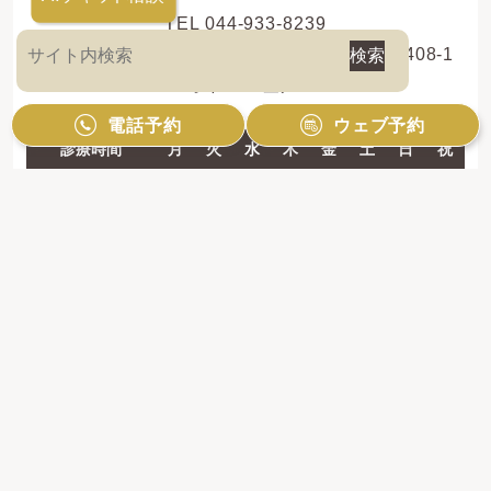
TEL 044-933-8239
〒214-0013 神奈川県川崎市多摩区登戸新町408-1
レオドール登戸2F
電話予約
ウェブ予約
診療時間
月
火
水
木
金
土
日
祝
10:00 - 13:00
●
●
●
●
●
●
●
／
14:30 - 19:00
●
●
●
●
●
●
●
／
【休診日】祝日のみ