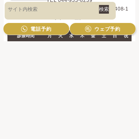
TEL 044-933-8239
〒214-0013 神奈川県川崎市多摩区登戸新町408-1
レオドール登戸2F
電話予約
ウェブ予約
診療時間
月
火
水
木
金
土
日
祝
10:00 - 13:00
●
●
●
●
●
●
●
／
14:30 - 19:00
●
●
●
●
●
●
●
／
【休診日】祝日のみ