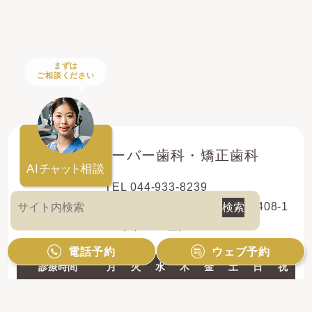
まずは
ご相談ください
登戸クローバー歯科・矯正歯科
AI
チャット
相談
TEL 044-933-8239
〒214-0013 神奈川県川崎市多摩区登戸新町408-1
レオドール登戸2F
電話予約
ウェブ予約
診療時間
月
火
水
木
金
土
日
祝
10:00 - 13:00
●
●
●
●
●
●
●
／